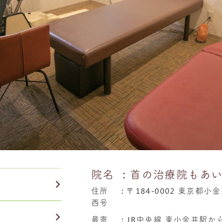
院名
：首の治療院もあ
住所
：
〒184-0002 東京都小
西号
最寄
：JR中央線 東小金井駅か