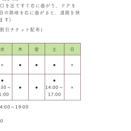
改札口を出てすぐ右に曲がり、ドアを
目の路地を右に曲がると、道路を挟
ます)
割引チケット配布）
水
木
金
土
日
×
●
●
●
×
●
●
:30～
●
●
14:00～
×
1:00
17:00
:00～19:00
00