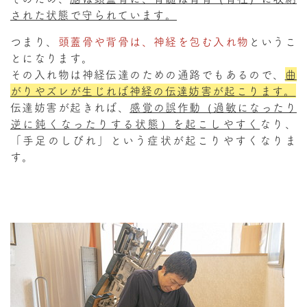
された状態で守られています。
つまり、
頭蓋骨や背骨は、神経を包む入れ物
というこ
とになります。
その入れ物は神経伝達のための通路でもあるので、
曲
がりやズレが生じれば神経の伝達妨害が起こります。
伝達妨害が起きれば、
感覚の誤作動（過敏になったり
逆に鈍くなったりする状態）を起こしやすく
なり、
「手足のしびれ」という症状が起こりやすくなりま
す。