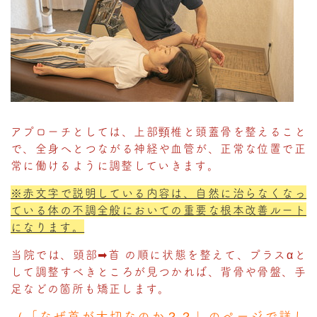
アプローチとしては、上部頸椎と頭蓋骨を整えること
で、全身へとつながる神経や血管が、正常な位置で正
常に働けるように調整していきます。
※赤文字で説明している内容は、自然に治らなくなっ
ている体の不調全般においての重要な根本改善ルート
になります。
当院では、頭部➡首 の順に状態を整えて、プラスαと
して調整すべきところが見つかれば、背骨や骨盤、手
足などの箇所も矯正します。
（
「なぜ首が大切なのか？？」
のページで詳し