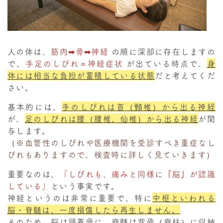
人の体は、
筋肉➡骨➡神経
の順に深部に存在しますの
で、
手足のしびれ＝神経症状
が出ている時点で、
身
体には相当な負担が蓄積している状態
だと考えてくだ
さい。
基本的には、
手のしびれは首（頸椎）から出る神経
が、
足のしびれは腰（腰椎、仙椎）から出る神経
が関
与します。
（※血管性のしびれや医療機関を受診すべき重症なし
びれもありますので、検査時に詳しく見ていきます）
重要なのは、
「しびれも、痛みと同様に『脳』が認識
している」
という事実です。
神経というのは非常に重要で、特に
中枢といわれる
脳・脊髄は、一度損傷したら再生しません。
そのため、
脳は頭蓋骨に、脊髄は背骨（脊柱）に収納