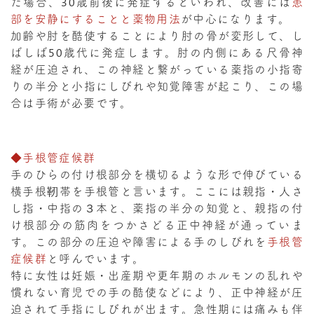
た場合、30歳前後に発症するといわれ、改善には
患
部を安静にすることと薬物用法
が中心になります。
加齢や肘を酷使することにより肘の骨が変形して、し
ばしば50歳代に発症します。肘の内側にある尺骨神
経が圧迫され、この神経と繋がっている薬指の小指寄
りの半分と小指にしびれや知覚障害が起こり、この場
合は手術が必要です。
◆手根管症候群
手のひらの付け根部分を横切るような形で伸びている
横手根靭帯を手根管と言います。ここには親指・人さ
し指・中指の３本と、薬指の半分の知覚と、親指の付
け根部分の筋肉をつかさどる正中神経が通っていま
す。この部分の圧迫や障害による手のしびれを
手根管
症候群
と呼んでいます。
特に女性は妊娠・出産期や更年期のホルモンの乱れや
慣れない育児での手の酷使などにより、正中神経が圧
迫されて手指にしびれが出ます。急性期には痛みも伴