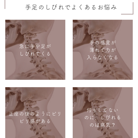
手足のしびれでよくあるお悩み
手の感覚が
急に手や足が
薄れて力が
しびれてくる
入らなくなる
何もしてない
正座の後のようにピリ
のに、しびれる
ピリ感がある
のは病気？