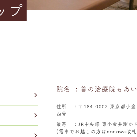
ップ
院名
：首の治療院もあ
住所
：
〒184-0002 東京都小
西号
最寄
：JR中央線 東小金井駅か
(電車でお越しの方はnonowa