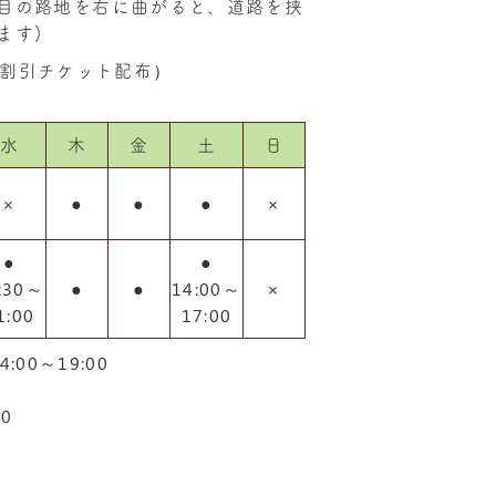
目の路地を右に曲がると、道路を挟
ます)
割引チケット配布）
水
木
金
土
日
×
●
●
●
×
●
●
:30～
●
●
14:00～
×
1:00
17:00
:00～19:00
00