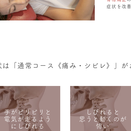
症状を改
状は「通常コース《痛み・シビレ》」が
手がピリピリと
しびれると
電気が走るよう
思うと動くのが
にしびれる
怖い