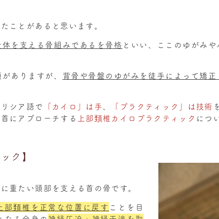
したことがあると思います。
全体を支える骨組みであるを骨格
といい、ここのゆがみや
類がありますが、
背骨や骨盤のゆがみを徒手によって矯正
ギリシア語で
「カイロ」は手
、
「プラクティック」は技術
な首にアプローチする
上部頚椎カイロプラクティック
につ
ィック】
うに重たい頭部を支える首の骨です。
上部頚椎を正常な位置に戻す
ことを目
となる全身の
神経圧迫・神経干渉を取