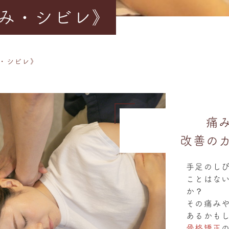
み・シビレ》
・シビレ》
痛
改善の
手足のし
ことはな
か？
その痛み
あるかも
骨格矯正