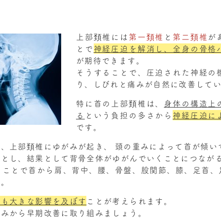
上部頚椎には
第一頚椎
と
第二頚椎
が
とで
神経圧迫を解消し、全身の骨格
が期待できます。
そうすることで、圧迫された神経の
り、しびれと痛みが自然に改善して
特に首の上部頚椎は、
身体の構造上
る
という負担の多さから
神経圧迫に
です。
、上部頚椎にゆがみが起き、 頭の重みによって首が傾い
うとし、結果として背骨全体がゆがんでいくことにつなが
ることで首から肩、背中、腰、骨盤、股関節、膝、足首、
す。
にも大きな影響を及ぼす
ことが考えられます。
がみから早期改善に取り組みましょう。