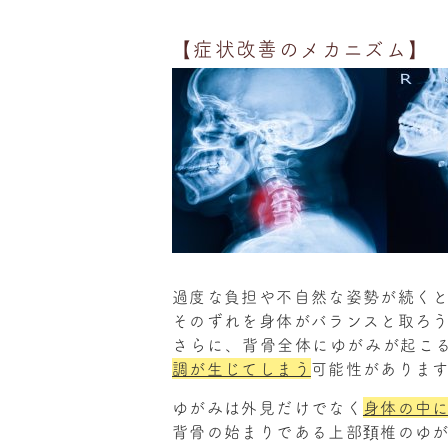
【症状改善のメカニズム】
過度な負担や不自然な姿勢が続くと
そのずれを身体がバランスと取ろ
さらに、背骨全体にゆがみが起こ
調が生じてしまう
可能性がありま
ゆがみは外見だけでなく
身体の中
背骨の始まりである上部頚椎のゆ