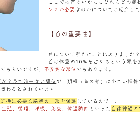
ここでは首のいかにしびれなどの症
ンスが必要
なのかについてご紹介し
【首の重要性】
首について考えたことはありますか
首は
体重の10％を占めるという頭を
とても広いですが、
不安定な部位
でもあります。
板が全身で唯一ない部位
で、頚椎（首の骨）は小さい椎骨
に伝わるとされています。
命維持に必要な脳幹の一部を保護
しているのです。
、生殖、循環、呼吸、免疫、体温調節
といった
自律神経の