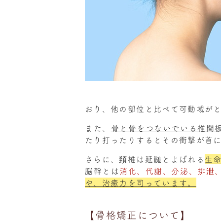
おり、他の部位と比べて可動域が
また、
骨と骨をつないでいる椎間
たり打ったりするとその衝撃が首
さらに、頚椎は延髄とよばれる
生
脳幹とは
消化、代謝、分泌、排泄
や、治癒力を司っています。
【骨格矯正について】