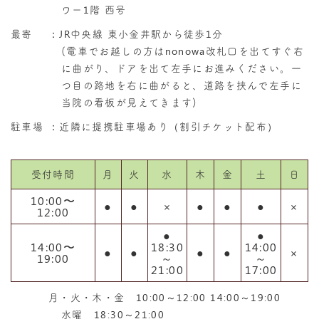
ワー1階 西号
最寄
：JR中央線 東小金井駅から徒歩1分
(電車でお越しの方はnonowa改札口を出てすぐ右
に曲がり、ドアを出て左手にお進みください。一
つ目の路地を右に曲がると、道路を挟んで左手に
当院の看板が見えてきます)
駐車場
：近隣に提携駐車場あり（割引チケット配布）
受付時間
月
火
水
木
金
土
日
10:00〜
●
●
×
●
●
●
×
12:00
●
●
14:00〜
18:30
14:00
●
●
●
●
×
19:00
～
～
21:00
17:00
月・火・木・金 10:00～12:00 14:00～19:00
水曜 18:30～21:00