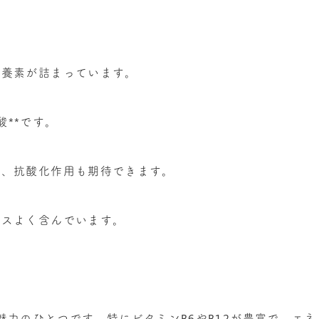
栄養素が詰まっています。
酸
**
です。
し、抗酸化作用も期待できます。
ンスよく含んでいます。
魅力のひとつです。特にビタミン
B6
や
B12
が豊富で、エネ