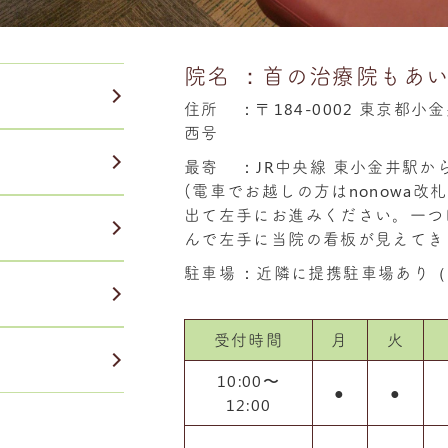
院名
：首の治療院もあ
住所
：
〒184-0002 東京都小
西号
最寄
：JR中央線 東小金井駅か
(電車でお越しの方はnonowa
出て左手にお進みください。一つ
んで左手に当院の看板が見えてき
駐車場
：近隣に提携駐車場あり（
受付時間
月
火
10:00〜
●
●
12:00