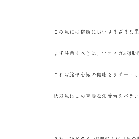
この魚には健康に良いさまざまな
まず注目すべきは、
**
オメガ
3
脂肪
これは脳や心臓の健康をサポート
秋刀魚はこの重要な栄養素をバラ
また、
**
ビタミン
B
群
**
も秋刀魚の