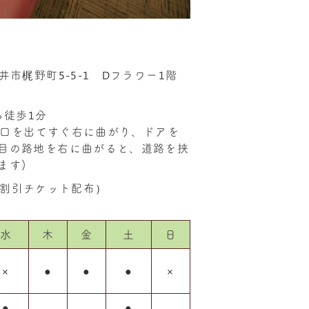
い
金井市梶野町5-5-1 Dフラワー1階
ら徒歩1分
改札口を出てすぐ右に曲がり、ドアを
目の路地を右に曲がると、道路を挟
ます)
割引チケット配布）
水
木
金
土
日
×
●
●
●
×
●
●