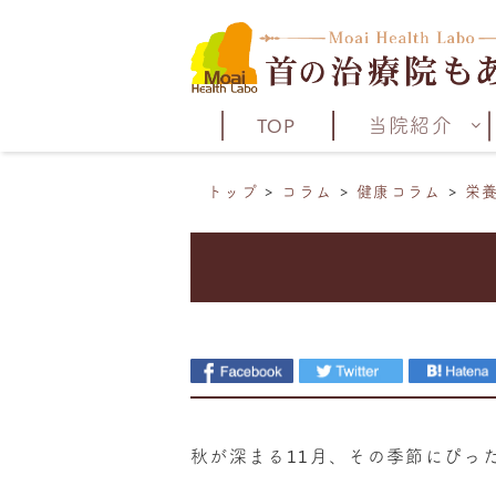
TOP
当院紹介
トップ
コラム
健康コラム
栄
秋が深まる
11
月、その季節にぴっ