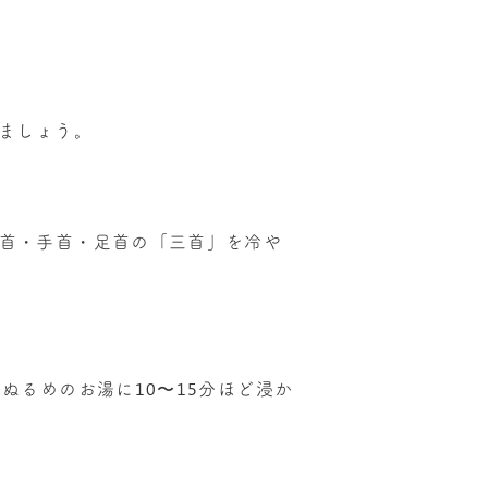
ましょう。
に首・手首・足首の「三首」を冷や
ぬるめのお湯に10〜15分ほど浸か