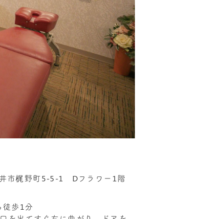
い
金井市梶野町5-5-1 Dフラワー1階
ら徒歩1分
改札口を出てすぐ右に曲がり、ドアを