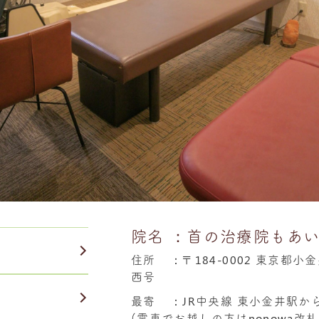
院名
：首の治療院もあ
住所
：
〒184-0002 東京都小
西号
最寄
：JR中央線 東小金井駅か
(電車でお越しの方はnonowa