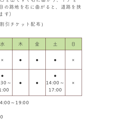
目の路地を右に曲がると、道路を挟
ます)
割引チケット配布）
水
木
金
土
日
×
●
●
●
×
●
●
:30～
●
●
14:00～
×
1:00
17:00
:00～19:00
00